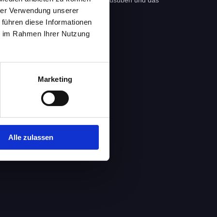
Generation das erlernte Handwerk ausüben und das
hrer Verwendung unserer
 führen diese Informationen
ie im Rahmen Ihrer Nutzung
Marketing
Alle zulassen