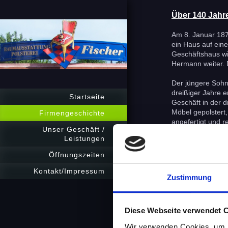
Über 140 Jahre
Am 8. Januar 187
ein Haus auf ein
Geschäftshaus wi
Hermann weiter. D
Der jüngere Sohn 
dreißiger Jahre 
Startseite
Geschäft in der d
Möbel gepolstert,
Firmengeschichte
angefertigt und re
Unser Geschäft /
Leistungen
Mein Großvater fü
begann wieder ein
Öffnungszeiten
übernahm mein Va
Wesentlichen bes
Kontakt/Impressum
Zustimmung
von Matratzen un
Die Wende 1989 e
Innenraumgestalt
Diese Webseite verwendet 
Wohnungen behagl
Wir verwenden Cookies, um I