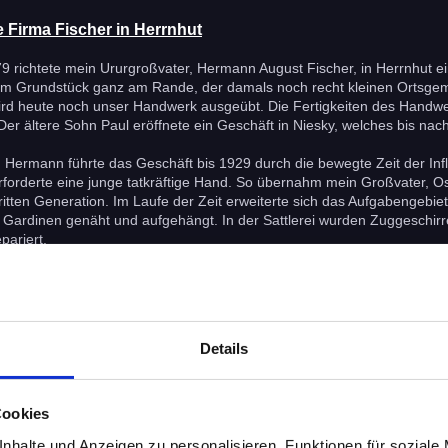
 Firma Fischer in Herrnhut
9 richtete mein Ururgroßvater, Hermann August Fischer, in Herrnhut ei
em Grundstück ganz am Rande, der damals noch recht kleinen Ortsgeme
rd heute noch unser Handwerk ausgeübt. Die Fertigkeiten des Handwer
er ältere Sohn Paul eröffnete ein Geschäft in Niesky, welches bis nac
Hermann führte das Geschäft bis 1929 durch die bewegte Zeit der Infl
erforderte eine junge tatkräftige Hand. So übernahm mein Großvater, 
ritten Generation. Im Laufe der Zeit erweiterte sich das Aufgabengebi
 Gardinen genäht und aufgehängt. In der Sattlerei wurden Zuggeschirre
pariert.
hrte das Geschäft durch die schweren Kriegs- und Nachkriegsjahre hind
 neues Kapitel Firmengeschichte. Vieles wurde spezialisiert und bilanzi
ter, Eberhard Fischer, das Geschäft. Er versuchte, das Geschäft zu
tand das Aufgabengebiet im Anfertigen und Reparieren von Polstermöb
Details
d anderen Schaumstoffartikeln. Das Einzelhandelsgeschäft mit Lederwar
rforderte Veränderungen. Der Handel mit Lederwaren wurde aufgegebe
ung umgestellt. Mit dem großen Angebot von Tapeten, Belägen, Gardine
Cookies
ich und individuell einzurichten. Auch liebevoll restaurierte Polste
nhalte und Anzeigen zu personalisieren, Funktionen für soziale