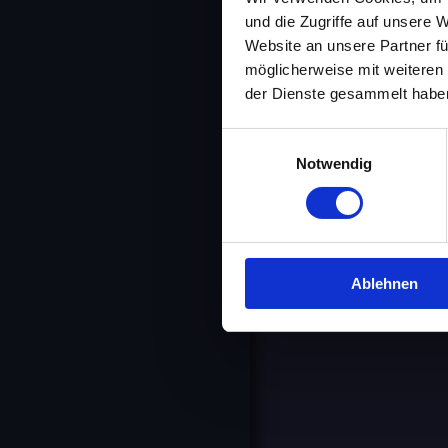
Wohnraum. Seit d
Ladengeschäft mi
und die Zugriffe auf unsere 
Website an unsere Partner fü
möglicherweise mit weiteren
Ihr Raumausstatt
der Dienste gesammelt habe
Einwilligungsauswahl
Druckversion
|
Sitem
Notwendig
© Raumausstattung Fisc
Ablehnen