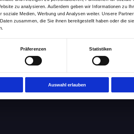
er Übernahme des Geschäftes am 01.01.1997 kann ich nun in der 5. 
t meiner Frau weiterführen.
Website zu analysieren. Außerdem geben wir Informationen zu I
r soziale Medien, Werbung und Analysen weiter. Unsere Partner
 Daten zusammen, die Sie ihnen bereitgestellt haben oder die s
er Frohmut Fischer
n.
ap
Präferenzen
Statistiken
her
Auswahl erlauben