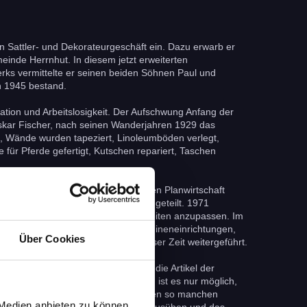
n Sattler- und Dekorateurgeschäft ein. Dazu erwarb er
inde Herrnhut. In diesem jetzt erweiterten
ks vermittelte er seinen beiden Söhnen Paul und
h 1945 bestand.
ation und Arbeitslosigkeit. Der Aufschwung Anfang der
Oskar Fischer, nach seinen Wanderjahren 1929 das
et, Wände wurden tapeziert, Linoleumböden verlegt,
 für Pferde gefertigt, Kutschen repariert, Taschen
urch. Mit Beginn der sozialistischen Planwirtschaft
ert, von Staatsseite gelenkt und eingeteilt. 1971
 erweitern und den neuen Gegebenheiten anzupassen. Im
eln sowie der Herstellung von Gardineneinrichtungen,
Über Cookies
en und Koffern wurde auch in dieser Zeit weitergeführt.
n und das Angebotssortiment auf die Artikel der
n, Möbelstoffen und Raumtextilien ist es nur möglich,
rmöbel aus unserer Werkstatt schmücken so manchen
 Medien anbieten zu können