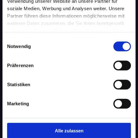
Verwendung unserer Website an unsere Partner für
Leistungen
soziale Medien, Werbung und Analysen weiter. Unsere
Partner führen diese Informationen möglicherweise mit
Dekoration von Fenstern mit Gardinen oder
weiteren Daten zusammen, die Sie ihnen bereitgestellt
Raffrollos
Neuanfertigung und Aufpolsterung von
haben oder die sie im Rahmen Ihrer Nutzung der Dienste
Polstermöbeln
gesammelt haben.
Einwilligungsauswahl
Restauration alter Polster- und Wohnmöbel
Notwendig
Präferenzen
Statistiken
Marketing
Alle zulassen